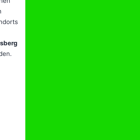
chen
n
ndorts
lsberg
nden.