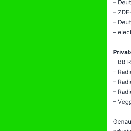
– Deu
– ZDF
– Deut
– elec
Priva
– BB R
– Rad
– Radi
– Rad
– Vegg
Genaue