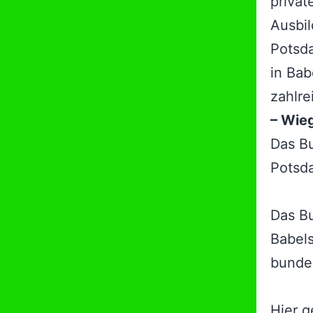
privat
Ausbil
Potsda
in Bab
zahlre
– Wie
Das B
Potsd
Das Bu
Babel
bundes
Hier g