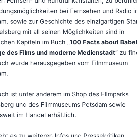
en Fernseh- und Rundfunkanstalten, zu berufli
dungsmöglichkeiten bei Fernsehen und Radio i
m, sowie zur Geschichte des einzigartigen Sta
elsberg mit all seinen Möglichkeiten sind in
ichen Kapiteln im Buch „
100 Facts about Babe
ge des Films und moderne Medienstadt
“ zu fi
uch wurde herausgegeben vom Filmmuseum
am.
ch ist unter anderem im Shop des FIlmparks
sberg und des Filmmuseums Potsdam sowie
weit im Handel erhältlich.
eht es zu weiteren
Infos und Pressekritiken.