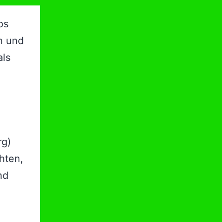
os
en und
als
rg)
hten,
nd