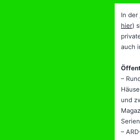
In der
hier
) 
privat
auch i
Öffent
– Rund
Häuser
und z
Magazi
Serien
– ARD