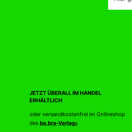
JETZT ÜBERALL IM HANDEL
ERHÄLTLICH
oder versandkostenfrei im Onlineshop
des
be.bra
-Ve
r
lag
s