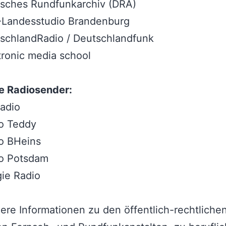
tsches Rundfunkarchiv (DRA)
-Landesstudio Brandenburg
schlandRadio / Deutschlandfunk
tronic media school
te Radiosender:
adio
io Teddy
o BHeins
io Potsdam
ie Radio
re Informationen zu den öffentlich-rechtliche