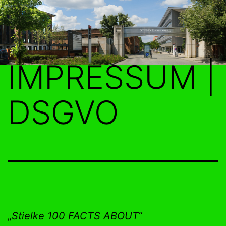
Zum
Inhalt
springen
IMPRESSUM |
DSGVO
„
Stielke
100 FACTS ABOUT
“