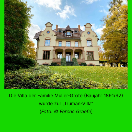
Die Villa der Familie Müller-Grote (Baujahr 1891/92)
wurde zur „Truman-Villa“
(
Foto: © Ferenc Graefe
)